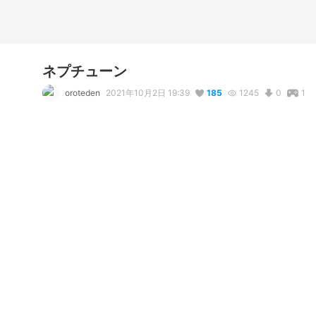
ネプチューン
oroteden
2021年10月2日 19:39
185
1245
0
1
説明
#
VRoid
#
オリジナル
コメント