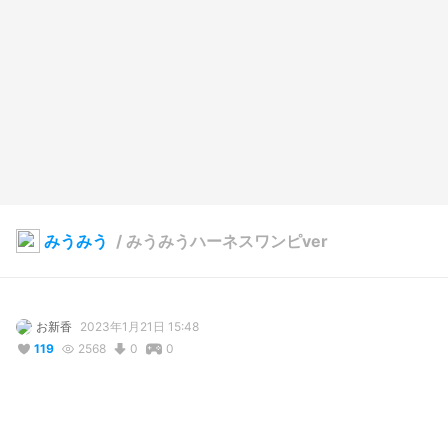
みうみう
/
みうみうハーネスワンピver
お新香
2023年1月21日 15:48
119
2568
0
0
説明
#
VRoidStudio
#
オリジナル
#
地雷系
#
量産型
#
ワンピース