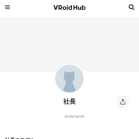
社長
Andymente