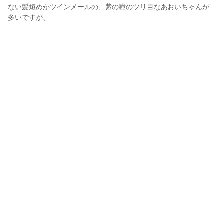
ない髪短めかツインメールの、紫の瞳のツリ目なあおいちゃんが
多いですが、

配布版は、青い髪に青い瞳、白ベースのオフショルワンピに白い
貝殻のピアスとネックレスとブレスがセットになっているタレ目
の女の子です。

NEOKET対応モデルも多数ご用意していますので、お気軽にご利
用ください♪♪
弓屋 晶都
2023年12月20日 19:50
5
72
0
0
写真・動画