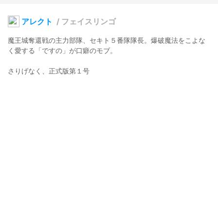
アレクト
/
フェイスリンゴ
魔王城奪還戦の主力部隊、セキト５番隊隊長。爆破魔法をこよな
く愛する「ですの」が口癖のモブ。

さりげなく、正式版第１号
通行人E（セルキー）
2021年11月26日 13:59
10
67
0
0
説明
#
フェイスリンゴ
#
敗北の魔王
#
赤兎隊員
#
黄昏時乙女
Ringoさんの表情名変更スクリプトを使用させてもらいました。