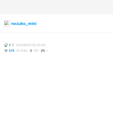
nezuko_mini
K T
2022年8月7日 00:49
375
5184
767
7
説明
#
VRoidStudio
#
禰豆子
#
nezuko
#
鬼滅の刃
#
demonslayer
#
Kimetsu_no_yaiba
コメント