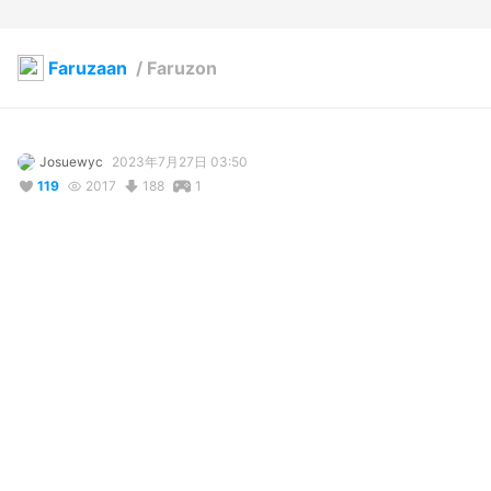
Faruzaan
/
Faruzon
Josuewyc
2023年7月27日 03:50
119
2017
188
1
コメント
コメントはオフになっています
リアクション
Marielos Perez
が
しました
2026年6月29日 02:12
Geffol
が
しました
2026年4月19日 17:48