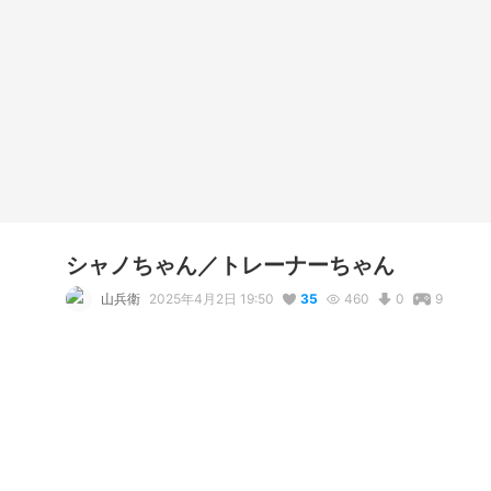
シャノちゃん／トレーナーちゃん
山兵衛
2025年4月2日 19:50
35
460
0
9
説明
#
ツインテール
#
女の子
#
女の子アバター
#
オリジナル
ねこのんさんのトレーナちゃんです！

スマホアプリ「VRoidstudio」で写真撮影が可能です！
