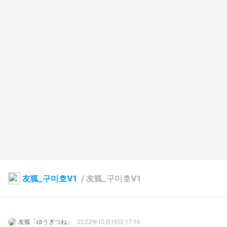
友狐_구미호V1
/
友狐_구미호V1
友狐「ゆうぎつね」
2022年10月16日 17:14