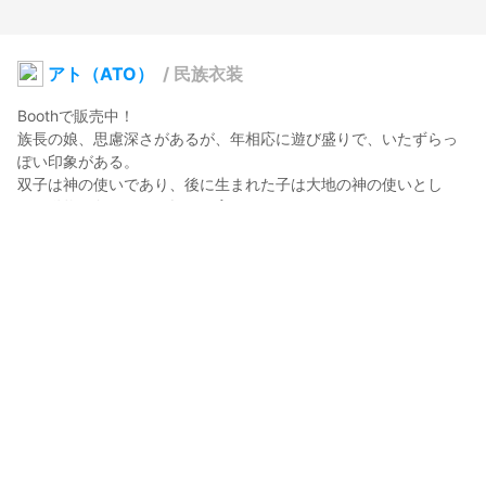
アト（ATO）
/
民族衣装
Boothで販売中！

族長の娘、思慮深さがあるが、年相応に遊び盛りで、いたずらっ
ぽい印象がある。

双子は神の使いであり、後に生まれた子は大地の神の使いとし
て、動物の角のついた帽子で育てられた。

The patriarch's daughter, thoughtful but playful, has a 
mischievous impression.

The twins were the angels of God, and the later born child was 
raised in the hat with horns of animals as the angel of the 
earthly gods.

※i use google transrate.