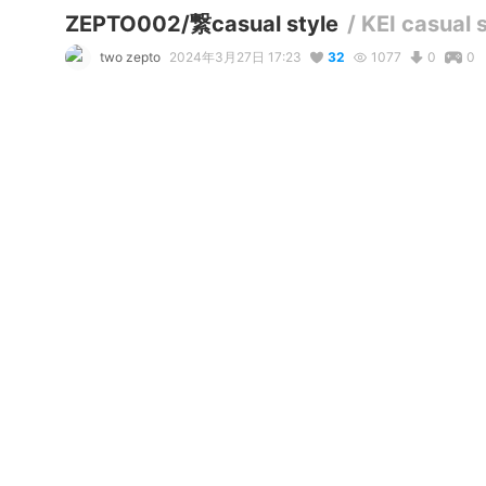
ZEPTO002/繋casual style
/
KEI casual 
two zepto
2024年3月27日 17:23
32
1077
0
0
説明
#
BOOTH販売中
#
VRChat
#
男性モデル
#
男性アバター
#
オ
フルスクラッチオリジナル３Dアバター繋-KEI-

普段着スタイル

ネイルが可愛い
使用しているBOOTHアイテム