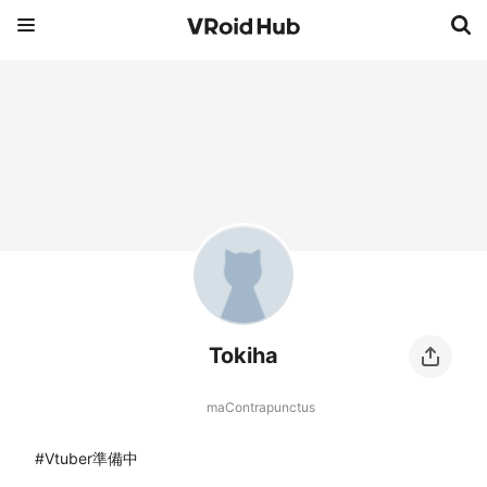
Tokiha
maContrapunctus
#Vtuber準備中
