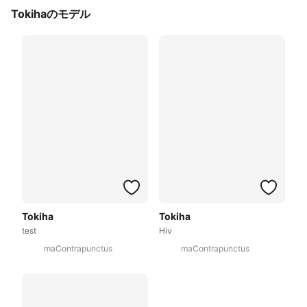
Tokihaのモデル
Tokiha
Tokiha
test
Hiν
maContrapunctus
maContrapunctus