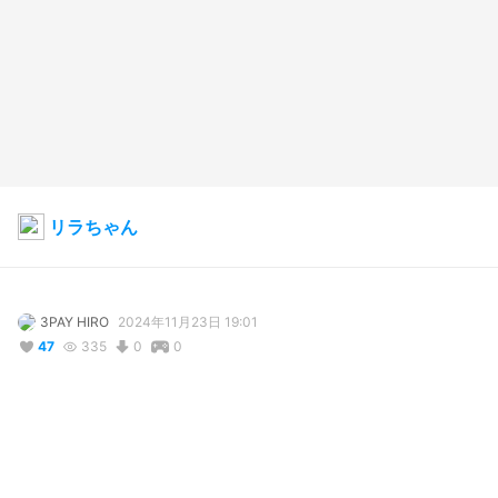
リラちゃん
3PAY HIRO
2024年11月23日 19:01
47
335
0
0
説明
#
VRoidStudio
#
オリジナル
#
ファー
#
冬服
80年代アニメのあの衣装を令和風（平成かな？最近は動物愛護で