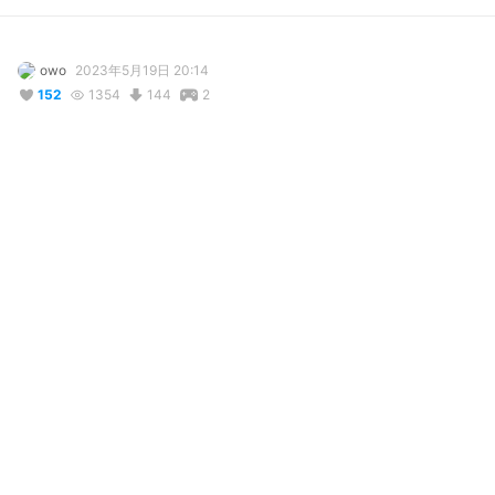
owo
2023年5月19日 20:14
152
1354
144
2
説明
#
VRoidStudio
写真・動画
コメント