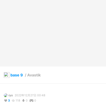
base 9
/
Avastik
ryo
2022年12月27日 00:48
3
118
0
0