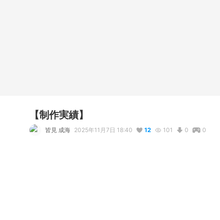
【制作実績】
皆見 成海
2025年11月7日 18:40
12
101
0
0
説明
#
VRoidStudio
#
VRoid
#
VTuber
#
コミッション
#
commissi
依頼者様を匿名での実績公開のご許可をいただけましたので掲
2023年12月制作
