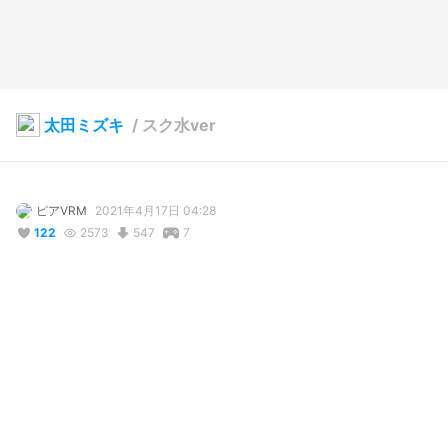
太田ミズキ
/
スク水ver
ピアVRM
2021年4月17日 04:28
122
2573
547
7
説明
#
オリジナル
#
スク水
#
水着
#
ダウンロード可能
コメント