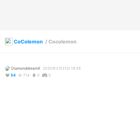
CoColemon
/
Cocolemon
DiamonddreamX
2020年3月21日 19:38
54
714
0
0
説明
#
輝けうちの子
#
Sakura
#
オリジナル
#
ワンピース
#
ツインテール
#
VTuber
#
男性
#
ポニーテール
Happy spring XD