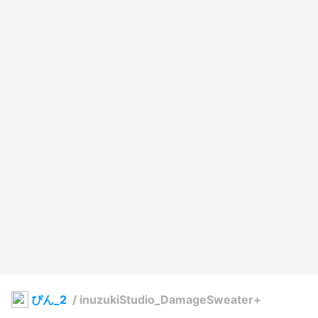
ぴん_2
/
inuzukiStudio_DamageSweater+