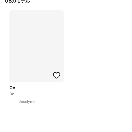
Ocのモデル
Oc
Oc
Jocelyn✨