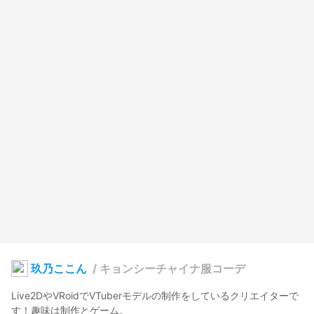
玖乃ここん
/
キョンシーチャイナ服コーデ
Live2DやVRoidでVTuberモデルの制作をしているクリエイターで
す！趣味は制作とゲーム。
