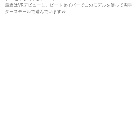
最近はVRデビューし、ビートセイバーでこのモデルを使って両手
ダースモールで遊んでいます🎶

▼Youtubeにプレイ動画を公開中
玖乃ここん
2023年10月13日 06:02
45
855
0
0
説明
#
VRoid
#
オリジナルキャラクター
#
狐
#
チャイナ服
#
ポニーテール
#
銀髪
#
CC_Halloween
#
五月雨服庫
ハロウィンに向けて衣装を探していたら、素敵なコーデを見つけ
たのでうちの子も着せ替えてみました🎃🍬