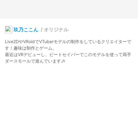
玖乃ここん
/
オリジナル
Live2DやVRoidでVTuberモデルの制作をしているクリエイターで
す！趣味は制作とゲーム。

最近はVRデビューし、ビートセイバーでこのモデルを使って両手
ダースモールで遊んでいます🎶

▼Youtubeにプレイ動画を公開中
玖乃ここん
2023年7月30日 20:45
55
1238
0
0