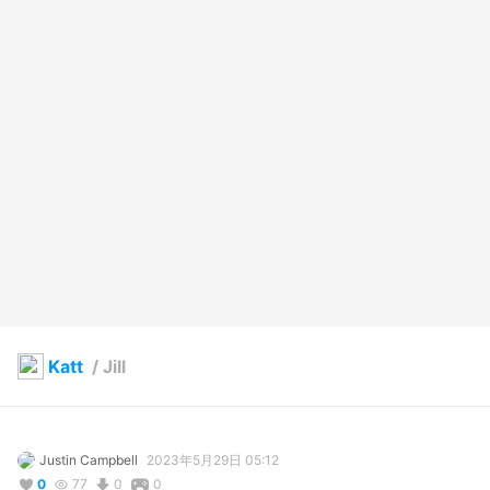
Katt
/
Jill
Justin Campbell
2023年5月29日 05:12
0
77
0
0