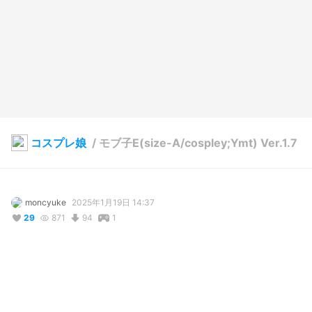
コスプレ娘
/
モブ子E(size-A/cospley;Ymt) Ver.1.7
moncyuke
2025年1月19日 14:37
29
871
94
1
説明
#
VRoidStudio
#
艦内服
#
地球防衛軍
#
ロリ
#
コスプレ
#
ダウンロード