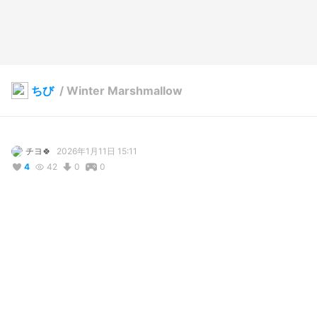
ちび
/
Winter Marshmallow
チヨ🍀
2026年1月11日 15:11
4
42
0
0
説明
#
VRoidStudio
#
冬服
#
冬コーデ
使用しているBOOTHアイテム