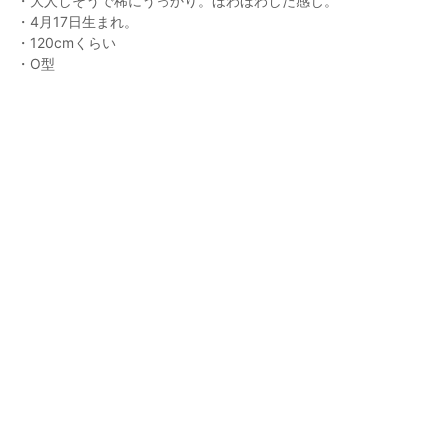
・大人しそうで稀にうっかり。ほわほわした感じ。

・4月17日生まれ。

・120cmくらい

・O型

はじめてのお出迎えしたモデルさんです！
ひつじうた
2020年11月5日 13:43
46
545
0
0
説明
#
輝けうちの子
#
VRoid
#
オリジナル
ゆるめのまとめ髪ーのつもりなのでちょっとだけ揺れるように？
ここからもいくつか派生できそうカモですね。

上でぴょこぴょこするアホ毛は外せませんでした！
