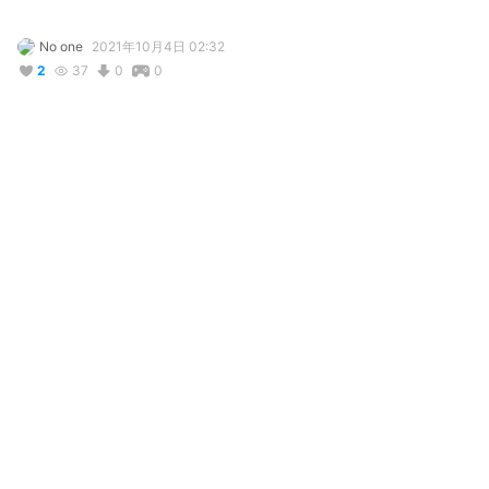
No one
2021年10月4日 02:32
2
37
0
0
コメント
投稿する
リアクション
booger
が
しました
2021年10月4日 20:21
Alexa Aulia Akr
が
しました