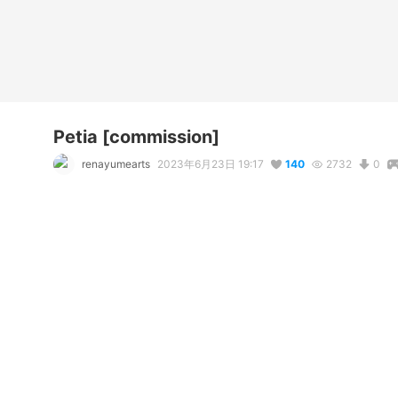
Petia [commission]
renayumearts
2023年6月23日 19:17
140
2732
0
説明
#
Bird
#
オリジナル
#
VRoid
#
VTuber
#
cute-girl
#
wings
#
Vroid model commission for คุณนกฮูก

commission price : 
renayume2015.wixsite.com/renayumear
写真・動画