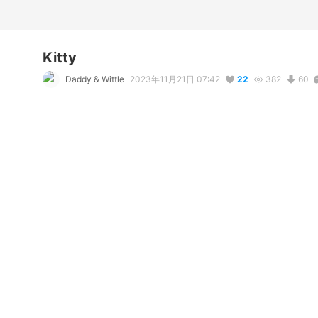
Kitty
Daddy & Wittle
2023年11月21日 07:42
22
382
60
説明
#
VRoidStudio
コメント