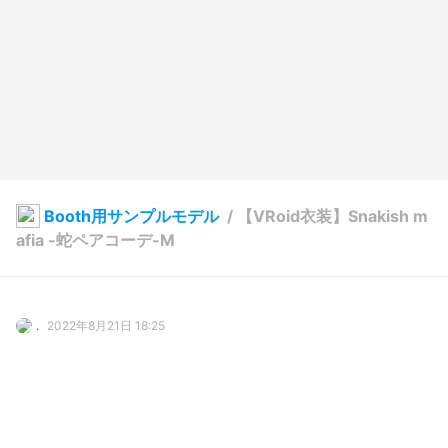
Booth用サンプルモデル
/
【VRoid衣装】Snakish m
afia -蛇ペアコーデ-M
.
2022年8月21日 18:25
28
2100
0
1
説明
#
VRoid
#
オリジナル
#
booth販売中
#
BOOTH
#
衣装配布