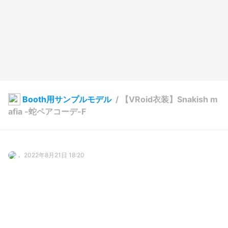
Booth用サンプルモデル
/
【VRoid衣装】Snakish m
afia -蛇ペアコーデ-F
.
2022年8月21日 18:20
28
1201
0
0
説明
#
VRoid
#
オリジナル
#
booth販売中
#
BOOTH
#
衣装配布
#
衣装テクスチャ
#
VRoid衣装
#
着物風
#
蛇柄
#
ピンヒール