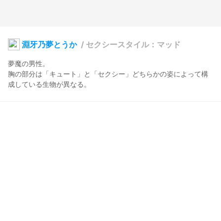
淵牙乃夢とうか
/
セクシースタイル：マッド
夢魔の男性。

胸の部分は「キュート」と「セクシー」どちらかの姿によって構
成している生物が異なる。
夢を描く者「夢宮燈火」
2024年11月2日 11:28
10
132
28
1
説明
#
VRoidStudio
#
黒肌
#
パーカー
#
片目隠れ
#
紋章
セクシースタイル・メンテナンスの対になるモデル。