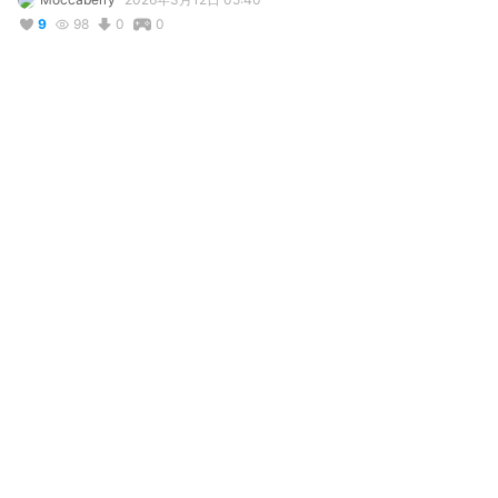
9
98
0
0
説明
#
VRoidStudio
写真・動画
コメント