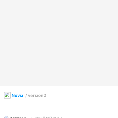
Novia
/
version2
Moccaberry
2026年3月12日 05:40