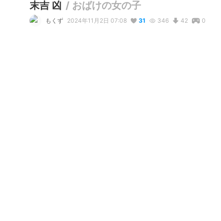
末吉 凶
/
おばけの女の子
もくず
2024年11月2日 07:08
31
346
42
0
説明
#
VRoidStudio
XNEOKETって何？
写真・動画