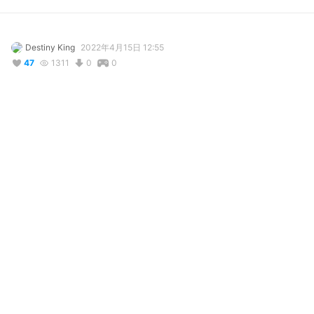
Destiny King
2022年4月15日 12:55
47
1311
0
0
説明
#
VRoidStudio
使用しているBOOTHアイテム