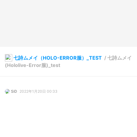
七詩ムメイ（HOLO-ERROR服）_TEST
/
七詩ムメイ
(Hololive-Error服)_test
SiD
2022年1月20日 00:33
254
4036
171
6
説明
#
VRoidStudio
#
HololiveEN
#
hololive
#
hololiveError
#
NanashiMumei
#
七詩ムメイ
#
VRoid
#
制服