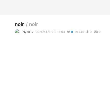
noir
/
noir
Nyan ♡
2025年1月10日 15:04
9
145
0
0
説明
#
VRoidStudio
#
OC
使用しているBOOTHアイテム