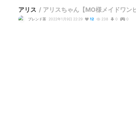
アリス
/
アリスちゃん【MO様メイドワンピ
ブレンド茶
2022年1月9日 22:29
12
238
0
0
説明
#
VRoidStudio
#
不思議の国のアリス
【VRoid】メイドワンピ 3色セット | MO Shop 
booth.pm/ja/
様の衣装を使わせていただきます。
写真・動画