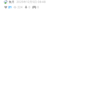
無月
2025年12月5日 08:48
21
224
0
0
説明
#
オリジナル
#
cluster
#
clustert対応
#
MxU工房
みかんとねこに似た いきもの。

cluster.mu/store/avatars/060e95d5-4ae7-41bb-9b8b-
0edaec59a3fd
コメント
投稿する