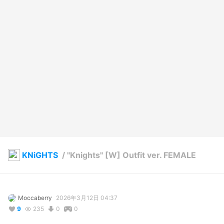
KNiGHTS
/
"Knights" [W] Outfit ver. FEMALE
Moccaberry
2026年3月12日 04:37
9
235
0
0