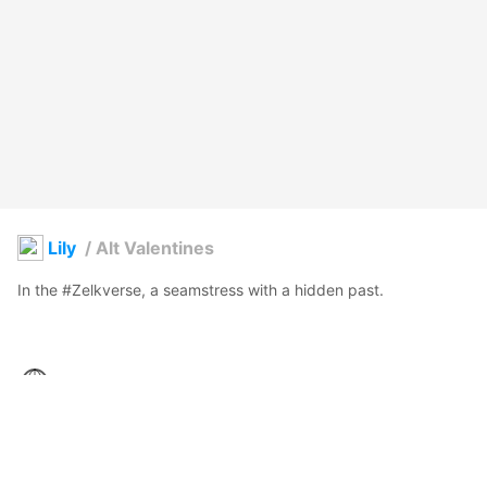
Lily
/
Alt Valentines
In the #Zelkverse, a seamstress with a hidden past. 

Battynator
2023年2月9日 13:16