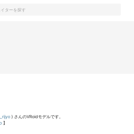
_rijyo
 ) さんのVRoidモデルです。

o
 】