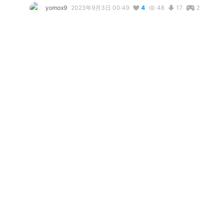
yomox9
2023年9月3日 00:49
4
48
17
2
説明
#
VRoid
#
cluster
コメント
リアクション
nitori
が
しました