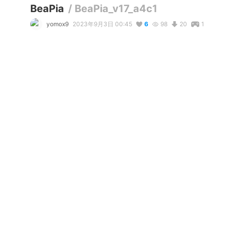
BeaPia
/
BeaPia_v17_a4c1
yomox9
2023年9月3日 00:45
6
98
20
1
説明
#
VRoid
#
cluster
コメント
リアクション