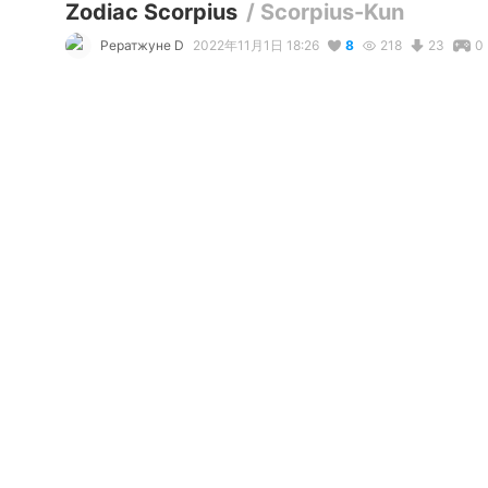
Zodiac Scorpius
/
Scorpius-Kun
Рератжуне D
2022年11月1日 18:26
8
218
23
0
説明
#
Zodiac
#
Horoscope
#
Paraterrial
#
Ancient
#
Scorpius
#
The "Paraterrial model" of Scorpius Zodiac sign. Скорпи
写真・動画