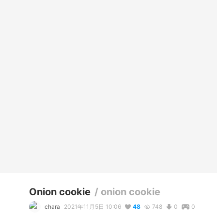
Onion cookie
/
onion cookie
chara
2021年11月5日 10:06
48
748
0
0