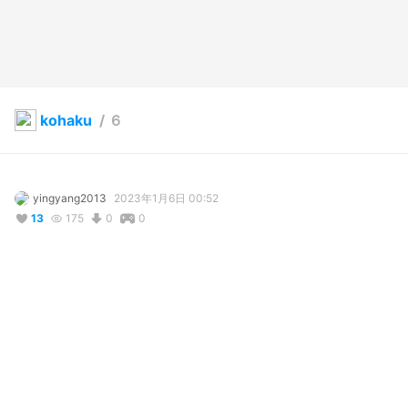
kohaku
/
６
yingyang2013
2023年1月6日 00:52
13
175
0
0
説明
#
VRoidStudio
#
魔法使い
#
CC_Halloween
使用しているBOOTHアイテム