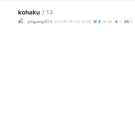
kohaku
/
13
yingyang2013
2023年7月15日 22:38
8
58
0
0
説明
#
VRoidStudio
#
制服風
コメント