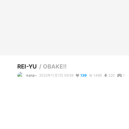
REI-YU
/
OBAKE!!
kana~
2022年11月7日 09:59
139
1499
220
1
説明
#
VRoidStudio
#
OC
#
VRoid
#
cool
#
long_hair
コメント