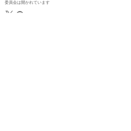
委員会は開かれています
DIDI
2023年6月30日 19:40
239
3109
0
0
説明
#
BOOTH販売中
#
VRoidStudio
#
VRChat
#
OC
#
yumekawaii
#
pink_hair
#
pink_dress
可愛い桃の妹
使用しているBOOTHアイテム